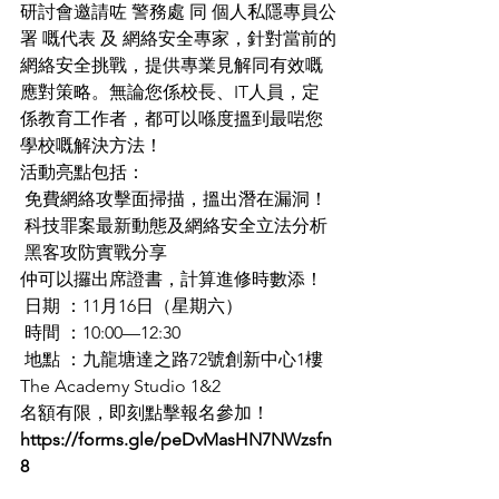
研討會邀請咗 警務處 同 個人私隱專員公
署 嘅代表 及 網絡安全專家，針對當前的
網絡安全挑戰，提供專業見解同有效嘅
應對策略。無論您係校長、IT人員，定
係教育工作者，都可以喺度搵到最啱您
學校嘅解決方法！
活動亮點包括：
 免費網絡攻擊面掃描，搵出潛在漏洞！
 科技罪案最新動態及網絡安全立法分析
 黑客攻防實戰分享
仲可以攞出席證書，計算進修時數添！
 日期 ：11月16日（星期六）
 時間 ：10:00—12:30
 地點 ：九龍塘達之路72號創新中心1樓 
The Academy Studio 1&2
名額有限，即刻點擊報名參加！
https://forms.gle/peDvMasHN7NWzsfn
8