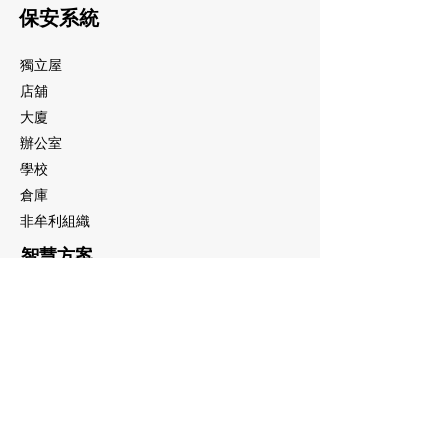
保安系統
獨立屋
店舖
大廈
辦公室
學校
倉庫
非牟利組織
智慧方案
酒店
學校
停車場
院舍
建築
倉庫
A.I. 智能監測