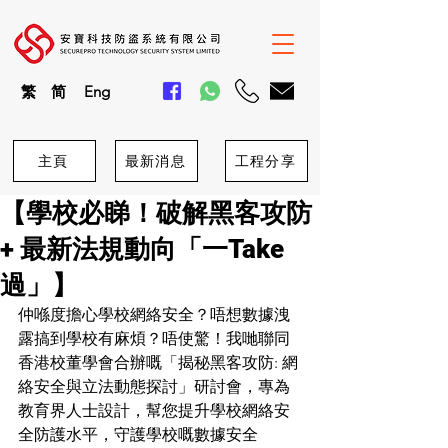
繁
简
En
g
主頁
最新消息
工程分享
【學校必睇！破解黑客攻防
+ 最新法規動向「一Take
過」】
仲喺度擔心學校網絡安全？唔想數據洩
露搞到學校有麻煩？唔使驚！我哋聯同
香港校董學會合辦嘅「揭秘黑客攻防: 網
絡安全與立法動態探討」研討會，專為
教育界人士設計，幫您提升學校網絡安
全防護水平，守護學校嘅數據安全