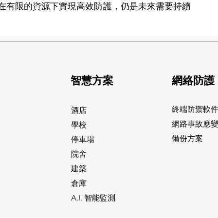
在有限的資源下實現高效防護，仍是未來需要持續
智慧方案
網絡防護
終端防禦軟
酒店
網路事故應
學校
​備份方案
停車場
院舍
建築
倉庫
A.I. 智能監測