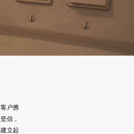
与客户携
们坚信，
够建立起