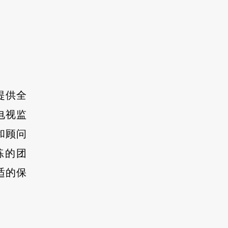
提供全
电视监
和顾问
练的团
适的保