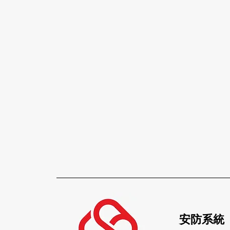
安
防系統