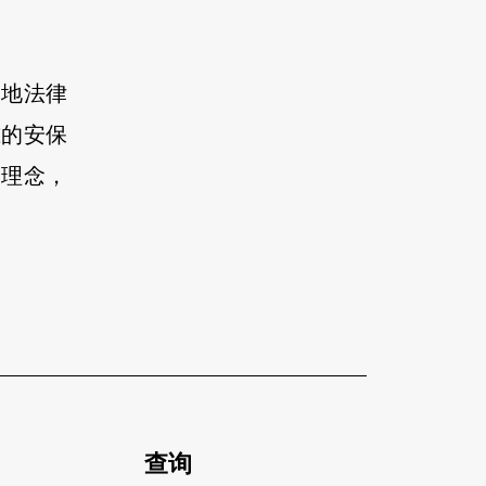
本地法律
准的安保
和理念，
​查询