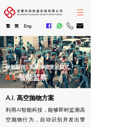
繁
简
En
g
崭新科技 革新传统营运模式
A.I.
智能监察
A.I. 高空抛物方案
利用AI智能科技，能够即时监测高
空抛物行为，自动识别并发出警