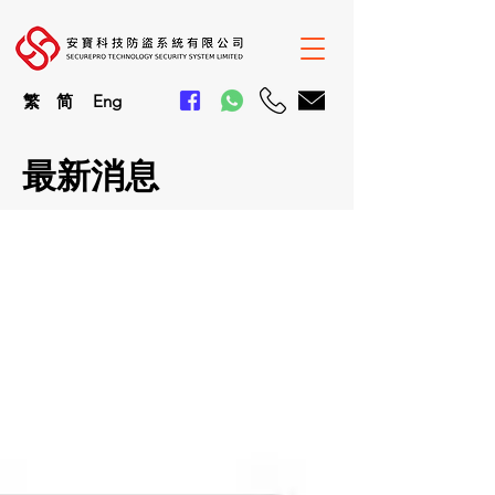
繁
简
En
g
最新消息