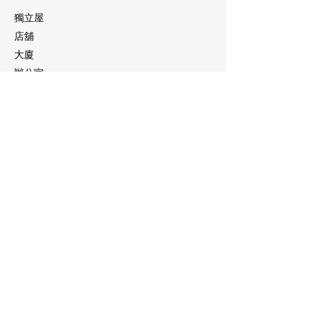
獨立屋
店舖
大廈
辦公室
學校
倉庫
非牟利組織
智慧方案
酒店
學校
停車場
院舍
建築
倉庫
A.I. 智能監測